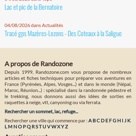
Lac et pic de la Bernatoire
04/08/2026 dans Actualités
Tracé gps Mazères-Lezons - Des Coteaux à la Saligue
A propos de Randozone
Depuis 1999, Randozone.com vous propose de nombreux
articles et fiches techniques pour préparer vos aventures en
France (Pyrénées, Alpes, Vosges...) et dans le monde (Népal,
Maroc, Réunion...) : spécialisé dans la randonnée pédestre et
le trekking, nous donnons aussi des idées de sorties en
raquettes à neige, vtt, canyoning ou via ferrata.
Rechercher un sommet, lac, refuge...
Rechercher une ville qui commence par :
A
B
C
D
E
F
G
H
I
J
K
L
M
N
O
P
Q
R
S
T
U
V
W
X
Y
Z