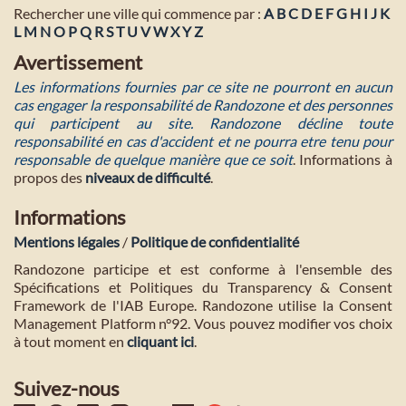
Rechercher une ville qui commence par :
A
B
C
D
E
F
G
H
I
J
K
L
M
N
O
P
Q
R
S
T
U
V
W
X
Y
Z
Avertissement
Les informations fournies par ce site ne pourront en aucun
cas engager la responsabilité de Randozone et des personnes
qui participent au site. Randozone décline toute
responsabilité en cas d'accident et ne pourra etre tenu pour
responsable de quelque manière que ce soit
. Informations à
propos des
niveaux de difficulté
.
Informations
Mentions légales
/
Politique de confidentialité
Randozone participe et est conforme à l'ensemble des
Spécifications et Politiques du Transparency & Consent
Framework de l'IAB Europe. Randozone utilise la Consent
Management Platform n°92. Vous pouvez modifier vos choix
à tout moment en
cliquant ici
.
Suivez-nous