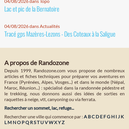
04/08/2026 dans Topo
Lac et pic de la Bernatoire
04/08/2026 dans Actualités
Tracé gps Mazères-Lezons - Des Coteaux à la Saligue
A propos de Randozone
Depuis 1999, Randozone.com vous propose de nombreux
articles et fiches techniques pour préparer vos aventures en
France (Pyrénées, Alpes, Vosges...) et dans le monde (Népal,
Maroc, Réunion...) : spécialisé dans la randonnée pédestre et
le trekking, nous donnons aussi des idées de sorties en
raquettes à neige, vtt, canyoning ou via ferrata.
Rechercher un sommet, lac, refuge...
Rechercher une ville qui commence par :
A
B
C
D
E
F
G
H
I
J
K
L
M
N
O
P
Q
R
S
T
U
V
W
X
Y
Z