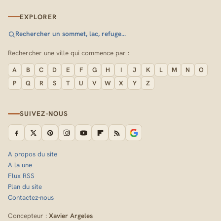
EXPLORER
Rechercher un sommet, lac, refuge…
Rechercher une ville qui commence par :
A
B
C
D
E
F
G
H
I
J
K
L
M
N
O
P
Q
R
S
T
U
V
W
X
Y
Z
SUIVEZ-NOUS
A propos du site
A la une
Flux RSS
Plan du site
Contactez-nous
Concepteur :
Xavier Argeles