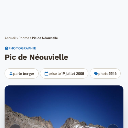
Cartes
Blog
Mon compte
Accueil
Photos
Pic de Néouvielle
PHOTOGRAPHIE
Pic de Néouvielle
par
le berger
prise le
19 juillet 2008
photo
5516