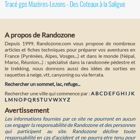
Tracé gps Mazères-Lezons - Des Coteaux à la Saligue
A propos de Randozone
Depuis 1999, Randozone.com vous propose de nombreux
articles et fiches techniques pour préparer vos aventures en
France (Pyrénées, Alpes, Vosges...) et dans le monde (Népal,
Maroc, Réunion...) : spécialisé dans la randonnée pédestre et
le trekking, nous donnons aussi des idées de sorties en
raquettes à neige, vtt, canyoning ou via ferrata.
Rechercher un sommet, lac, refuge...
Rechercher une ville qui commence par :
A
B
C
D
E
F
G
H
I
J
K
L
M
N
O
P
Q
R
S
T
U
V
W
X
Y
Z
Avertissement
Les informations fournies par ce site ne pourront en aucun
cas engager la responsabilité de Randozone et des personnes
qui participent au site. Randozone décline toute
responsabilité en cas d'accident et ne pourra etre tenu pour