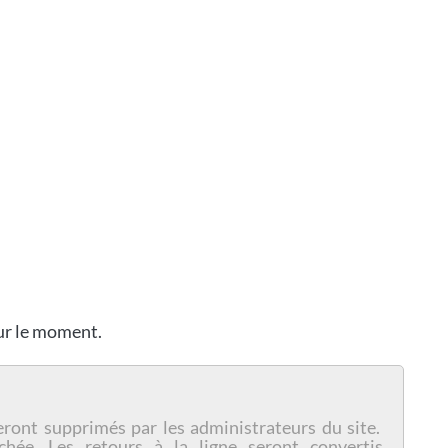
our le moment.
eront supprimés par les administrateurs du site.
chée. Les retours à la ligne seront convertis