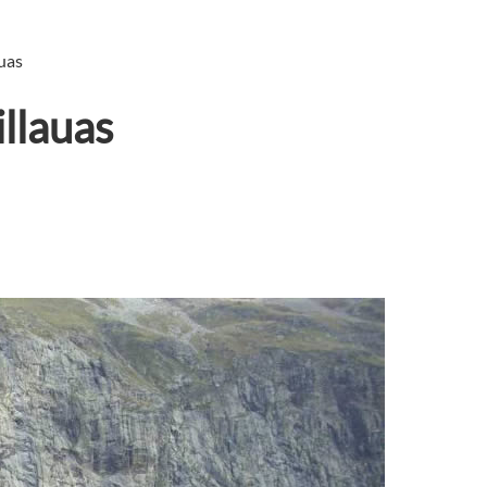
auas
illauas