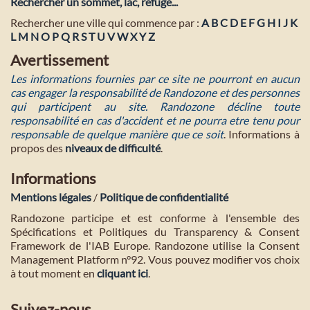
Rechercher un sommet, lac, refuge...
Rechercher une ville qui commence par :
A
B
C
D
E
F
G
H
I
J
K
L
M
N
O
P
Q
R
S
T
U
V
W
X
Y
Z
Avertissement
Les informations fournies par ce site ne pourront en aucun
cas engager la responsabilité de Randozone et des personnes
qui participent au site. Randozone décline toute
responsabilité en cas d'accident et ne pourra etre tenu pour
responsable de quelque manière que ce soit
. Informations à
propos des
niveaux de difficulté
.
Informations
Mentions légales
/
Politique de confidentialité
Randozone participe et est conforme à l'ensemble des
Spécifications et Politiques du Transparency & Consent
Framework de l'IAB Europe. Randozone utilise la Consent
Management Platform n°92. Vous pouvez modifier vos choix
à tout moment en
cliquant ici
.
Suivez-nous