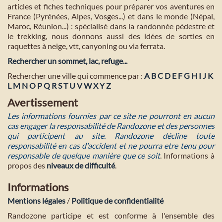
articles et fiches techniques pour préparer vos aventures en
France (Pyrénées, Alpes, Vosges...) et dans le monde (Népal,
Maroc, Réunion...) : spécialisé dans la randonnée pédestre et
le trekking, nous donnons aussi des idées de sorties en
raquettes à neige, vtt, canyoning ou via ferrata.
Rechercher un sommet, lac, refuge...
Rechercher une ville qui commence par :
A
B
C
D
E
F
G
H
I
J
K
L
M
N
O
P
Q
R
S
T
U
V
W
X
Y
Z
Avertissement
Les informations fournies par ce site ne pourront en aucun
cas engager la responsabilité de Randozone et des personnes
qui participent au site. Randozone décline toute
responsabilité en cas d'accident et ne pourra etre tenu pour
responsable de quelque manière que ce soit
. Informations à
propos des
niveaux de difficulté
.
Informations
Mentions légales
/
Politique de confidentialité
Randozone participe et est conforme à l'ensemble des