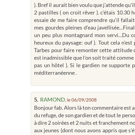
). Bref il aurait bien voulu que j'attende qu'
2 pastilles ( on croit rêver ). c'étais 10.30 
essaie de me faire comprendre qu'il fallai
mes gourdes pleines d'eau javellisée...Fina
un peu plus montagnard mon servi...Du cou
heureux du paysage: ouf ). Tout cela n'est
Tarbes pour faire remonter cette attitude 
est inadmissible que l'on soit traité comme
pas un hôtel ). Si le gardien ne supporte pa
méditerranéenne .
5.
RAMOND
, le 06/09/2008
Bonjour fab. Alors là ton commentaire est a
du refuge, de son gardien et de tout le perso
à dire 2 soirées et 2 nuits et franchement 
aux jeunes (dont nous avons appris que s'ét