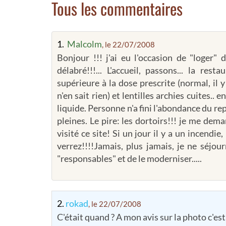
Tous les commentaires
1.
Malcolm
, le 22/07/2008
Bonjour !!! j'ai eu l'occasion de "loger" 
délabré!!!... L'accueil, passons... la res
supérieure à la dose prescrite (normal, il y
n'en sait rien) et lentilles archies cuites..
liquide. Personne n'a fini l'abondance du rep
pleines. Le pire: les dortoirs!!! je me de
visité ce site! Si un jour il y a un incendie
verrez!!!!Jamais, plus jamais, je ne séjou
"responsables" et de le moderniser.....
2.
rokad
, le 22/07/2008
C'était quand ? A mon avis sur la photo c'est 