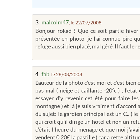
3.
malcolm47
, le 22/07/2008
Bonjour rokad ! Que ce soit partie hiver 
présentée en photo, je l'ai connue pire 
refuge aussi bien placé, mal géré. Il faut le r
4.
fab
, le 28/08/2008
L'auteur de la photo c'est moi et c'est bien 
pas mal ( neige et caillante -20°c ) ; l'eta
essayer d'y revenir cet été pour faire l
montagne ) et là je suis vraiment d'accord a
du sujet: le gardien principal est un C.. ( l
qui croit qu'il dirige un hotel et non un re
c'était l'heure du menage et que moi j'avai
vendent 0.20€ la pastille ) car a cette altitud