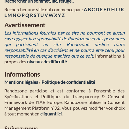
Rechercher un sommet, lac, refuge...
Rechercher une ville qui commence par :
A
B
C
D
E
F
G
H
I
J
K
L
M
N
O
P
Q
R
S
T
U
V
W
X
Y
Z
Avertissement
Les informations fournies par ce site ne pourront en aucun
cas engager la responsabilité de Randozone et des personnes
qui participent au site. Randozone décline toute
responsabilité en cas d'accident et ne pourra etre tenu pour
responsable de quelque manière que ce soit
. Informations à
propos des
niveaux de difficulté
.
Informations
Mentions légales
/
Politique de confidentialité
Randozone participe et est conforme à l'ensemble des
Spécifications et Politiques du Transparency & Consent
Framework de l'IAB Europe. Randozone utilise la Consent
Management Platform n°92. Vous pouvez modifier vos choix
à tout moment en
cliquant ici
.
Suivez-nous