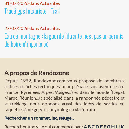
31/07/2026 dans Actualités
Tracé gps Intxuriste - Trail
27/07/2026 dans Actualités
Eau de montagne : la gourde filtrante n'est pas un permis
de boire n'importe où
A propos de Randozone
Depuis 1999, Randozone.com vous propose de nombreux
articles et fiches techniques pour préparer vos aventures en
France (Pyrénées, Alpes, Vosges...) et dans le monde (Népal,
Maroc, Réunion...) : spécialisé dans la randonnée pédestre et
le trekking, nous donnons aussi des idées de sorties en
raquettes à neige, vtt, canyoning ou via ferrata.
Rechercher un sommet, lac, refuge...
Rechercher une ville qui commence par :
A
B
C
D
E
F
G
H
I
J
K