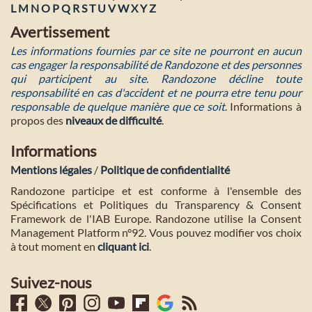
L
M
N
O
P
Q
R
S
T
U
V
W
X
Y
Z
Avertissement
Les informations fournies par ce site ne pourront en aucun
cas engager la responsabilité de Randozone et des personnes
qui participent au site. Randozone décline toute
responsabilité en cas d'accident et ne pourra etre tenu pour
responsable de quelque manière que ce soit
. Informations à
propos des
niveaux de difficulté
.
Informations
Mentions légales
/
Politique de confidentialité
Randozone participe et est conforme à l'ensemble des
Spécifications et Politiques du Transparency & Consent
Framework de l'IAB Europe. Randozone utilise la Consent
Management Platform n°92. Vous pouvez modifier vos choix
à tout moment en
cliquant ici
.
Suivez-nous