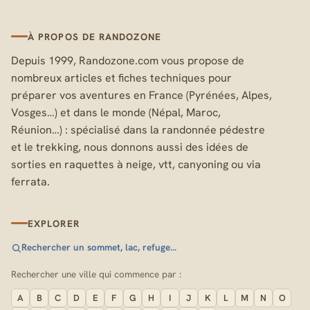
À PROPOS DE RANDOZONE
Depuis 1999, Randozone.com vous propose de
nombreux articles et fiches techniques pour
préparer vos aventures en France (Pyrénées, Alpes,
Vosges…) et dans le monde (Népal, Maroc,
Réunion…) : spécialisé dans la randonnée pédestre
et le trekking, nous donnons aussi des idées de
sorties en raquettes à neige, vtt, canyoning ou via
ferrata.
EXPLORER
Rechercher un sommet, lac, refuge…
Rechercher une ville qui commence par :
A
B
C
D
E
F
G
H
I
J
K
L
M
N
O