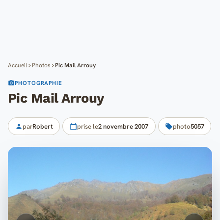
Cartes
Blog
Mon compte
Accueil
Photos
Pic Mail Arrouy
PHOTOGRAPHIE
Pic Mail Arrouy
par
Robert
prise le
2 novembre 2007
photo
5057