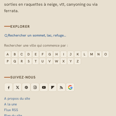
sorties en raquettes à neige, vtt, canyoning ou via
ferrata.
EXPLORER
Rechercher un sommet, lac, refuge…
Rechercher une ville qui commence par :
A
B
C
D
E
F
G
H
I
J
K
L
M
N
O
P
Q
R
S
T
U
V
W
X
Y
Z
SUIVEZ-NOUS
A propos du site
A la une
Flux RSS
Plan du site