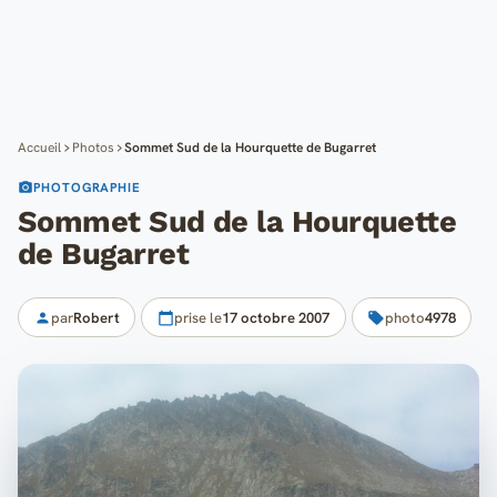
Cartes
Blog
Mon compte
Accueil
Photos
Sommet Sud de la Hourquette de Bugarret
PHOTOGRAPHIE
Sommet Sud de la Hourquette
de Bugarret
par
Robert
prise le
17 octobre 2007
photo
4978