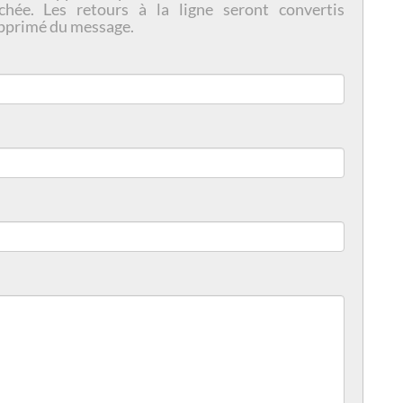
chée. Les retours à la ligne seront convertis
pprimé du message.