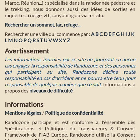
Maroc, Réunion...) : spécialisé dans la randonnée pédestre et
le trekking, nous donnons aussi des idées de sorties en
raquettes à neige, vtt, canyoning ou via ferrata.
Rechercher un sommet, lac, refuge...
Rechercher une ville qui commence par :
A
B
C
D
E
F
G
H
I
J
K
L
M
N
O
P
Q
R
S
T
U
V
W
X
Y
Z
Avertissement
Les informations fournies par ce site ne pourront en aucun
cas engager la responsabilité de Randozone et des personnes
qui participent au site. Randozone décline toute
responsabilité en cas d'accident et ne pourra etre tenu pour
responsable de quelque manière que ce soit
. Informations à
propos des
niveaux de difficulté
.
Informations
Mentions légales
/
Politique de confidentialité
Randozone participe et est conforme à l'ensemble des
Spécifications et Politiques du Transparency & Consent
Framework de l'IAB Europe. Randozone utilise la Consent