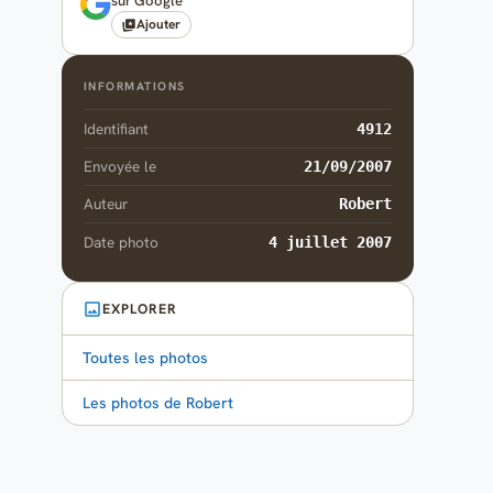
sur Google
Ajouter
INFORMATIONS
Identifiant
4912
Envoyée le
21/09/2007
Auteur
Robert
Date photo
4 juillet 2007
EXPLORER
Toutes les photos
Les photos de Robert