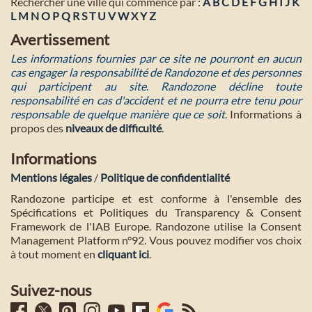
Rechercher une ville qui commence par :
A
B
C
D
E
F
G
H
I
J
K
L
M
N
O
P
Q
R
S
T
U
V
W
X
Y
Z
Avertissement
Les informations fournies par ce site ne pourront en aucun
cas engager la responsabilité de Randozone et des personnes
qui participent au site. Randozone décline toute
responsabilité en cas d'accident et ne pourra etre tenu pour
responsable de quelque manière que ce soit
. Informations à
propos des
niveaux de difficulté
.
Informations
Mentions légales
/
Politique de confidentialité
Randozone participe et est conforme à l'ensemble des
Spécifications et Politiques du Transparency & Consent
Framework de l'IAB Europe. Randozone utilise la Consent
Management Platform n°92. Vous pouvez modifier vos choix
à tout moment en
cliquant ici
.
Suivez-nous