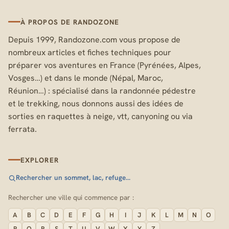
À PROPOS DE RANDOZONE
Depuis 1999, Randozone.com vous propose de
nombreux articles et fiches techniques pour
préparer vos aventures en France (Pyrénées, Alpes,
Vosges…) et dans le monde (Népal, Maroc,
Réunion…) : spécialisé dans la randonnée pédestre
et le trekking, nous donnons aussi des idées de
sorties en raquettes à neige, vtt, canyoning ou via
ferrata.
EXPLORER
Rechercher un sommet, lac, refuge…
Rechercher une ville qui commence par :
A
B
C
D
E
F
G
H
I
J
K
L
M
N
O
P
Q
R
S
T
U
V
W
X
Y
Z