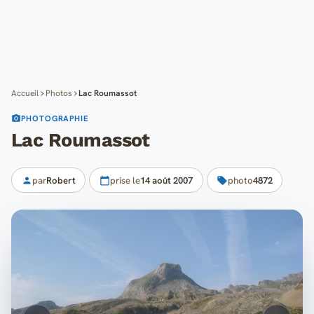
Cartes
Blog
Mon compte
Accueil
Photos
Lac Roumassot
PHOTOGRAPHIE
Lac Roumassot
par
Robert
prise le
14 août 2007
photo
4872