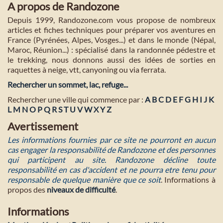
A propos de Randozone
Depuis 1999, Randozone.com vous propose de nombreux
articles et fiches techniques pour préparer vos aventures en
France (Pyrénées, Alpes, Vosges...) et dans le monde (Népal,
Maroc, Réunion...) : spécialisé dans la randonnée pédestre et
le trekking, nous donnons aussi des idées de sorties en
raquettes à neige, vtt, canyoning ou via ferrata.
Rechercher un sommet, lac, refuge...
Rechercher une ville qui commence par :
A
B
C
D
E
F
G
H
I
J
K
L
M
N
O
P
Q
R
S
T
U
V
W
X
Y
Z
Avertissement
Les informations fournies par ce site ne pourront en aucun
cas engager la responsabilité de Randozone et des personnes
qui participent au site. Randozone décline toute
responsabilité en cas d'accident et ne pourra etre tenu pour
responsable de quelque manière que ce soit
. Informations à
propos des
niveaux de difficulté
.
Informations