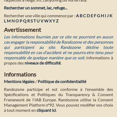
Rechercher un sommet, lac, refuge...
Rechercher une ville qui commence par :
A
B
C
D
E
F
G
H
I
J
K
L
M
N
O
P
Q
R
S
T
U
V
W
X
Y
Z
Avertissement
Les informations fournies par ce site ne pourront en aucun
cas engager la responsabilité de Randozone et des personnes
qui participent au site. Randozone décline toute
responsabilité en cas d'accident et ne pourra etre tenu pour
responsable de quelque manière que ce soit
. Informations à
propos des
niveaux de difficulté
.
Informations
Mentions légales
/
Politique de confidentialité
Randozone participe et est conforme à l'ensemble des
Spécifications et Politiques du Transparency & Consent
Framework de l'IAB Europe. Randozone utilise la Consent
Management Platform n°92. Vous pouvez modifier vos choix
à tout moment en
cliquant ici
.