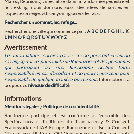
Maroc, Réunion...) : spécialisé dans la randonnée pédestre et
le trekking, nous donnons aussi des idées de sorties en
raquettes à neige, vtt, canyoning ou via ferrata.
Rechercher un sommet, lac, refuge...
Rechercher une ville qui commence par :
A
B
C
D
E
F
G
H
I
J
K
L
M
N
O
P
Q
R
S
T
U
V
W
X
Y
Z
Avertissement
Les informations fournies par ce site ne pourront en aucun
cas engager la responsabilité de Randozone et des personnes
qui participent au site. Randozone décline toute
responsabilité en cas d'accident et ne pourra etre tenu pour
responsable de quelque manière que ce soit
. Informations à
propos des
niveaux de difficulté
.
Informations
Mentions légales
/
Politique de confidentialité
Randozone participe et est conforme à l'ensemble des
Spécifications et Politiques du Transparency & Consent
Framework de l'IAB Europe. Randozone utilise la Consent
Management Platform n°92. Vous pouvez modifier vos choix