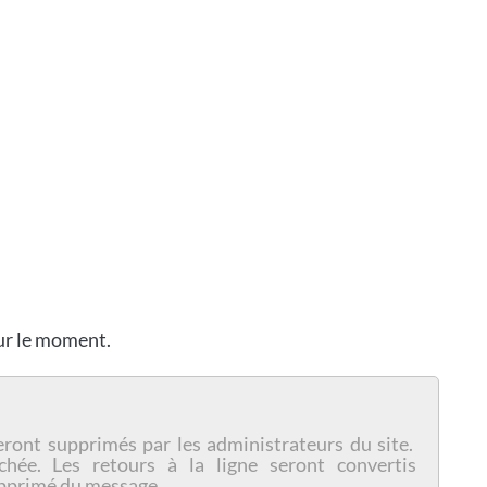
our le moment.
eront supprimés par les administrateurs du site.
chée. Les retours à la ligne seront convertis
pprimé du message.