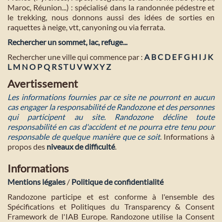
Maroc, Réunion...) : spécialisé dans la randonnée pédestre et
le trekking, nous donnons aussi des idées de sorties en
raquettes à neige, vtt, canyoning ou via ferrata.
Rechercher un sommet, lac, refuge...
Rechercher une ville qui commence par :
A
B
C
D
E
F
G
H
I
J
K
L
M
N
O
P
Q
R
S
T
U
V
W
X
Y
Z
Avertissement
Les informations fournies par ce site ne pourront en aucun
cas engager la responsabilité de Randozone et des personnes
qui participent au site. Randozone décline toute
responsabilité en cas d'accident et ne pourra etre tenu pour
responsable de quelque manière que ce soit
. Informations à
propos des
niveaux de difficulté
.
Informations
Mentions légales
/
Politique de confidentialité
Randozone participe et est conforme à l'ensemble des
Spécifications et Politiques du Transparency & Consent
Framework de l'IAB Europe. Randozone utilise la Consent