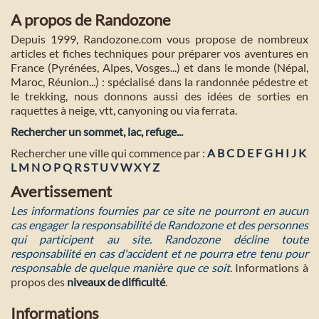
A propos de Randozone
Depuis 1999, Randozone.com vous propose de nombreux
articles et fiches techniques pour préparer vos aventures en
France (Pyrénées, Alpes, Vosges...) et dans le monde (Népal,
Maroc, Réunion...) : spécialisé dans la randonnée pédestre et
le trekking, nous donnons aussi des idées de sorties en
raquettes à neige, vtt, canyoning ou via ferrata.
Rechercher un sommet, lac, refuge...
Rechercher une ville qui commence par :
A
B
C
D
E
F
G
H
I
J
K
L
M
N
O
P
Q
R
S
T
U
V
W
X
Y
Z
Avertissement
Les informations fournies par ce site ne pourront en aucun
cas engager la responsabilité de Randozone et des personnes
qui participent au site. Randozone décline toute
responsabilité en cas d'accident et ne pourra etre tenu pour
responsable de quelque manière que ce soit
. Informations à
propos des
niveaux de difficulté
.
Informations