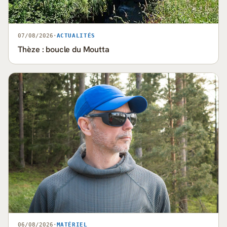
07/08/2026
·
ACTUALITÉS
Thèze : boucle du Moutta
06/08/2026
·
MATÉRIEL