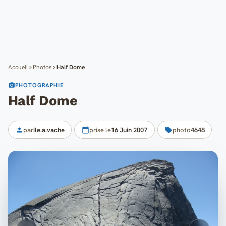
Cartes
Blog
Mon compte
Accueil
Photos
Half Dome
PHOTOGRAPHIE
Half Dome
par
ile.a.vache
prise le
16 Juin 2007
photo
4648