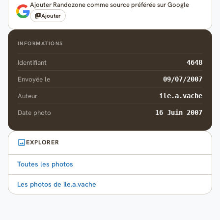
Ajouter Randozone comme source préférée sur Google
Ajouter
INFORMATIONS
Identifiant
4648
Envoyée le
09/07/2007
Auteur
ile.a.vache
Date photo
16 Juin 2007
EXPLORER
Toutes les photos
Les photos de ile.a.vache