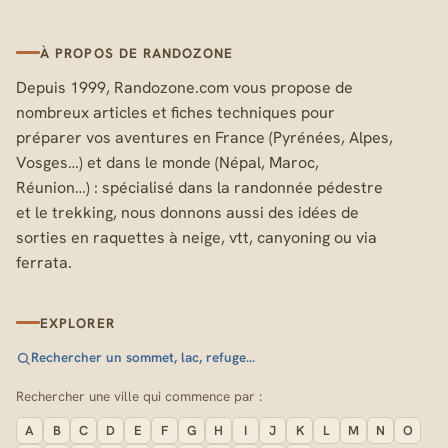
À PROPOS DE RANDOZONE
Depuis 1999, Randozone.com vous propose de
nombreux articles et fiches techniques pour
préparer vos aventures en France (Pyrénées, Alpes,
Vosges…) et dans le monde (Népal, Maroc,
Réunion…) : spécialisé dans la randonnée pédestre
et le trekking, nous donnons aussi des idées de
sorties en raquettes à neige, vtt, canyoning ou via
ferrata.
EXPLORER
Rechercher un sommet, lac, refuge…
Rechercher une ville qui commence par :
A
B
C
D
E
F
G
H
I
J
K
L
M
N
O