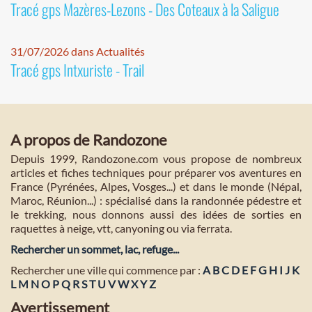
Tracé gps Mazères-Lezons - Des Coteaux à la Saligue
31/07/2026 dans Actualités
Tracé gps Intxuriste - Trail
A propos de Randozone
Depuis 1999, Randozone.com vous propose de nombreux
articles et fiches techniques pour préparer vos aventures en
France (Pyrénées, Alpes, Vosges...) et dans le monde (Népal,
Maroc, Réunion...) : spécialisé dans la randonnée pédestre et
le trekking, nous donnons aussi des idées de sorties en
raquettes à neige, vtt, canyoning ou via ferrata.
Rechercher un sommet, lac, refuge...
Rechercher une ville qui commence par :
A
B
C
D
E
F
G
H
I
J
K
L
M
N
O
P
Q
R
S
T
U
V
W
X
Y
Z
Avertissement