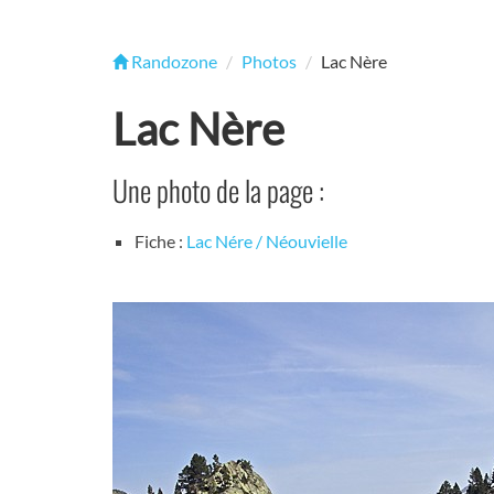
Randozone
Photos
Lac Nère
Lac Nère
Une photo de la page :
Fiche :
Lac Nére / Néouvielle