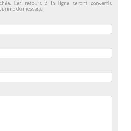
chée. Les retours à la ligne seront convertis
pprimé du message.