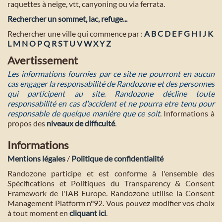
raquettes à neige, vtt, canyoning ou via ferrata.
Rechercher un sommet, lac, refuge...
Rechercher une ville qui commence par :
A
B
C
D
E
F
G
H
I
J
K
L
M
N
O
P
Q
R
S
T
U
V
W
X
Y
Z
Avertissement
Les informations fournies par ce site ne pourront en aucun
cas engager la responsabilité de Randozone et des personnes
qui participent au site. Randozone décline toute
responsabilité en cas d'accident et ne pourra etre tenu pour
responsable de quelque manière que ce soit
. Informations à
propos des
niveaux de difficulté
.
Informations
Mentions légales
/
Politique de confidentialité
Randozone participe et est conforme à l'ensemble des
Spécifications et Politiques du Transparency & Consent
Framework de l'IAB Europe. Randozone utilise la Consent
Management Platform n°92. Vous pouvez modifier vos choix
à tout moment en
cliquant ici
.