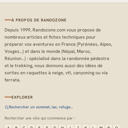
À PROPOS DE RANDOZONE
Depuis 1999, Randozone.com vous propose de
nombreux articles et fiches techniques pour
préparer vos aventures en France (Pyrénées, Alpes,
Vosges…) et dans le monde (Népal, Maroc,
Réunion…) : spécialisé dans la randonnée pédestre
et le trekking, nous donnons aussi des idées de
sorties en raquettes à neige, vtt, canyoning ou via
ferrata.
EXPLORER
Rechercher un sommet, lac, refuge…
Rechercher une ville qui commence par :
A
B
C
D
E
F
G
H
I
J
K
L
M
N
O