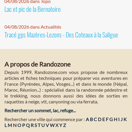
04/08/2026 dans Topo
Lac et pic de la Bernatoire
04/08/2026 dans Actualités
Tracé gps Mazères-Lezons - Des Coteaux à la Saligue
A propos de Randozone
Depuis 1999, Randozone.com vous propose de nombreux
articles et fiches techniques pour préparer vos aventures en
France (Pyrénées, Alpes, Vosges...) et dans le monde (Népal,
Maroc, Réunion...) : spécialisé dans la randonnée pédestre et
le trekking, nous donnons aussi des idées de sorties en
raquettes à neige, vtt, canyoning ou via ferrata.
Rechercher un sommet, lac, refuge...
Rechercher une ville qui commence par :
A
B
C
D
E
F
G
H
I
J
K
L
M
N
O
P
Q
R
S
T
U
V
W
X
Y
Z