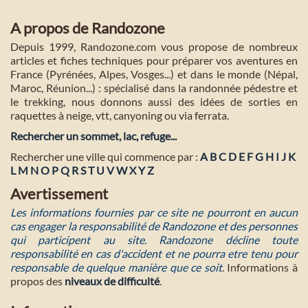
A propos de Randozone
Depuis 1999, Randozone.com vous propose de nombreux
articles et fiches techniques pour préparer vos aventures en
France (Pyrénées, Alpes, Vosges...) et dans le monde (Népal,
Maroc, Réunion...) : spécialisé dans la randonnée pédestre et
le trekking, nous donnons aussi des idées de sorties en
raquettes à neige, vtt, canyoning ou via ferrata.
Rechercher un sommet, lac, refuge...
Rechercher une ville qui commence par :
A
B
C
D
E
F
G
H
I
J
K
L
M
N
O
P
Q
R
S
T
U
V
W
X
Y
Z
Avertissement
Les informations fournies par ce site ne pourront en aucun
cas engager la responsabilité de Randozone et des personnes
qui participent au site. Randozone décline toute
responsabilité en cas d'accident et ne pourra etre tenu pour
responsable de quelque manière que ce soit
. Informations à
propos des
niveaux de difficulté
.