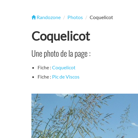
Randozone
Photos
Coquelicot
Coquelicot
Une photo de la page :
Fiche :
Coquelicot
Fiche :
Pic de Viscos