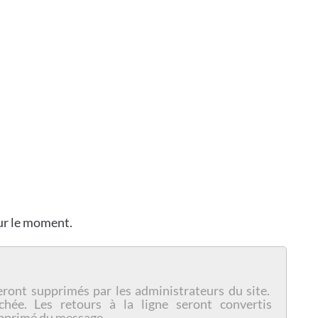
our le moment.
eront supprimés par les administrateurs du site.
chée. Les retours à la ligne seront convertis
pprimé du message.