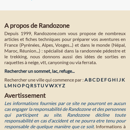
A propos de Randozone
Depuis 1999, Randozone.com vous propose de nombreux
articles et fiches techniques pour préparer vos aventures en
France (Pyrénées, Alpes, Vosges...) et dans le monde (Népal,
Maroc, Réunion...) : spécialisé dans la randonnée pédestre et
le trekking, nous donnons aussi des idées de sorties en
raquettes à neige, vtt, canyoning ou via ferrata.
Rechercher un sommet, lac, refuge...
Rechercher une ville qui commence par :
A
B
C
D
E
F
G
H
I
J
K
L
M
N
O
P
Q
R
S
T
U
V
W
X
Y
Z
Avertissement
Les informations fournies par ce site ne pourront en aucun
cas engager la responsabilité de Randozone et des personnes
qui participent au site. Randozone décline toute
responsabilité en cas d'accident et ne pourra etre tenu pour
responsable de quelque manière que ce soit
. Informations à