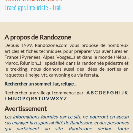
Tracé gps Intxuriste - Trail
A propos de Randozone
Depuis 1999, Randozone.com vous propose de nombreux
articles et fiches techniques pour préparer vos aventures en
France (Pyrénées, Alpes, Vosges...) et dans le monde (Népal,
Maroc, Réunion...) : spécialisé dans la randonnée pédestre et
le trekking, nous donnons aussi des idées de sorties en
raquettes à neige, vtt, canyoning ou via ferrata.
Rechercher un sommet, lac, refuge...
Rechercher une ville qui commence par :
A
B
C
D
E
F
G
H
I
J
K
L
M
N
O
P
Q
R
S
T
U
V
W
X
Y
Z
Avertissement
Les informations fournies par ce site ne pourront en aucun
cas engager la responsabilité de Randozone et des personnes
qui participent au site. Randozone décline toute