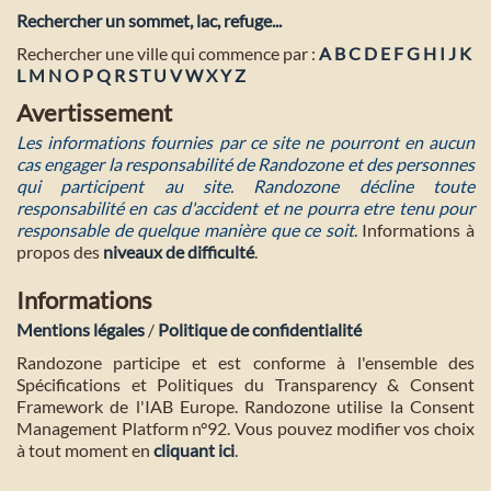
Rechercher un sommet, lac, refuge...
Rechercher une ville qui commence par :
A
B
C
D
E
F
G
H
I
J
K
L
M
N
O
P
Q
R
S
T
U
V
W
X
Y
Z
Avertissement
Les informations fournies par ce site ne pourront en aucun
cas engager la responsabilité de Randozone et des personnes
qui participent au site. Randozone décline toute
responsabilité en cas d'accident et ne pourra etre tenu pour
responsable de quelque manière que ce soit
. Informations à
propos des
niveaux de difficulté
.
Informations
Mentions légales
/
Politique de confidentialité
Randozone participe et est conforme à l'ensemble des
Spécifications et Politiques du Transparency & Consent
Framework de l'IAB Europe. Randozone utilise la Consent
Management Platform n°92. Vous pouvez modifier vos choix
à tout moment en
cliquant ici
.