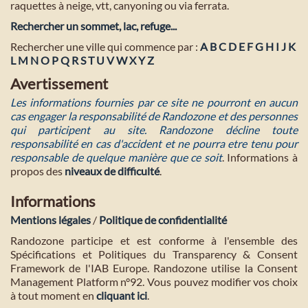
raquettes à neige, vtt, canyoning ou via ferrata.
Rechercher un sommet, lac, refuge...
Rechercher une ville qui commence par :
A
B
C
D
E
F
G
H
I
J
K
L
M
N
O
P
Q
R
S
T
U
V
W
X
Y
Z
Avertissement
Les informations fournies par ce site ne pourront en aucun
cas engager la responsabilité de Randozone et des personnes
qui participent au site. Randozone décline toute
responsabilité en cas d'accident et ne pourra etre tenu pour
responsable de quelque manière que ce soit
. Informations à
propos des
niveaux de difficulté
.
Informations
Mentions légales
/
Politique de confidentialité
Randozone participe et est conforme à l'ensemble des
Spécifications et Politiques du Transparency & Consent
Framework de l'IAB Europe. Randozone utilise la Consent
Management Platform n°92. Vous pouvez modifier vos choix
à tout moment en
cliquant ici
.