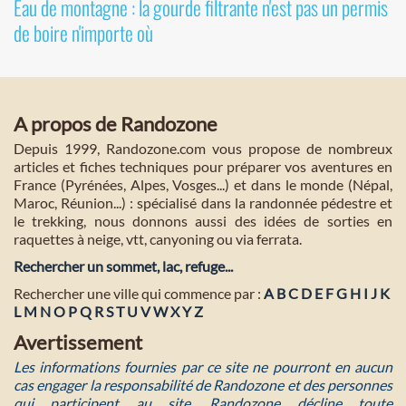
Eau de montagne : la gourde filtrante n'est pas un permis
de boire n'importe où
A propos de Randozone
Depuis 1999, Randozone.com vous propose de nombreux
articles et fiches techniques pour préparer vos aventures en
France (Pyrénées, Alpes, Vosges...) et dans le monde (Népal,
Maroc, Réunion...) : spécialisé dans la randonnée pédestre et
le trekking, nous donnons aussi des idées de sorties en
raquettes à neige, vtt, canyoning ou via ferrata.
Rechercher un sommet, lac, refuge...
Rechercher une ville qui commence par :
A
B
C
D
E
F
G
H
I
J
K
L
M
N
O
P
Q
R
S
T
U
V
W
X
Y
Z
Avertissement
Les informations fournies par ce site ne pourront en aucun
cas engager la responsabilité de Randozone et des personnes
qui participent au site. Randozone décline toute