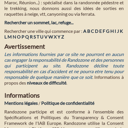
Maroc, Réunion...) : spécialisé dans la randonnée pédestre et
le trekking, nous donnons aussi des idées de sorties en
raquettes à neige, vtt, canyoning ou via ferrata.
Rechercher un sommet, lac, refuge...
Rechercher une ville qui commence par :
A
B
C
D
E
F
G
H
I
J
K
L
M
N
O
P
Q
R
S
T
U
V
W
X
Y
Z
Avertissement
Les informations fournies par ce site ne pourront en aucun
cas engager la responsabilité de Randozone et des personnes
qui participent au site. Randozone décline toute
responsabilité en cas d'accident et ne pourra etre tenu pour
responsable de quelque manière que ce soit
. Informations à
propos des
niveaux de difficulté
.
Informations
Mentions légales
/
Politique de confidentialité
Randozone participe et est conforme à l'ensemble des
Spécifications et Politiques du Transparency & Consent
Framework de l'IAB Europe. Randozone utilise la Consent