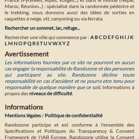
Maroc, Réunion...) : spécialisé dans la randonnée pédestre et
le trekking, nous donnons aussi des idées de sorties en
raquettes à neige, vtt, canyoning ou via ferrata.
Rechercher un sommet, lac, refuge...
Rechercher une ville qui commence par :
A
B
C
D
E
F
G
H
I
J
K
L
M
N
O
P
Q
R
S
T
U
V
W
X
Y
Z
Avertissement
Les informations fournies par ce site ne pourront en aucun
cas engager la responsabilité de Randozone et des personnes
qui participent au site. Randozone décline toute
responsabilité en cas d'accident et ne pourra etre tenu pour
responsable de quelque manière que ce soit
. Informations à
propos des
niveaux de difficulté
.
Informations
Mentions légales
/
Politique de confidentialité
Randozone participe et est conforme à l'ensemble des
Spécifications et Politiques du Transparency & Consent
Framework de l'IAB Europe. Randozone utilise la Consent