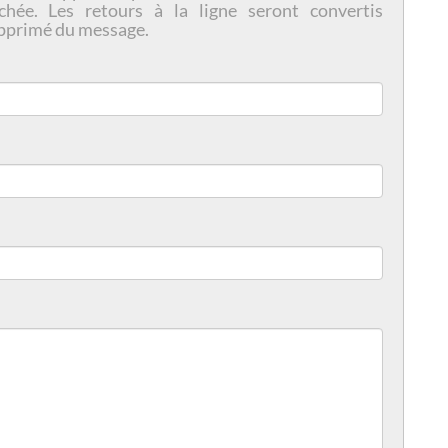
chée. Les retours à la ligne seront convertis
pprimé du message.