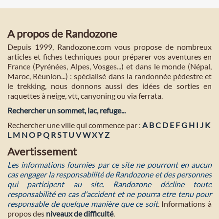
A propos de Randozone
Depuis 1999, Randozone.com vous propose de nombreux
articles et fiches techniques pour préparer vos aventures en
France (Pyrénées, Alpes, Vosges...) et dans le monde (Népal,
Maroc, Réunion...) : spécialisé dans la randonnée pédestre et
le trekking, nous donnons aussi des idées de sorties en
raquettes à neige, vtt, canyoning ou via ferrata.
Rechercher un sommet, lac, refuge...
Rechercher une ville qui commence par :
A
B
C
D
E
F
G
H
I
J
K
L
M
N
O
P
Q
R
S
T
U
V
W
X
Y
Z
Avertissement
Les informations fournies par ce site ne pourront en aucun
cas engager la responsabilité de Randozone et des personnes
qui participent au site. Randozone décline toute
responsabilité en cas d'accident et ne pourra etre tenu pour
responsable de quelque manière que ce soit
. Informations à
propos des
niveaux de difficulté
.