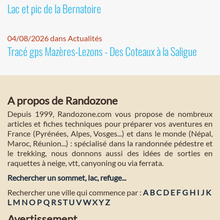
Lac et pic de la Bernatoire
04/08/2026 dans Actualités
Tracé gps Mazères-Lezons - Des Coteaux à la Saligue
A propos de Randozone
Depuis 1999, Randozone.com vous propose de nombreux
articles et fiches techniques pour préparer vos aventures en
France (Pyrénées, Alpes, Vosges...) et dans le monde (Népal,
Maroc, Réunion...) : spécialisé dans la randonnée pédestre et
le trekking, nous donnons aussi des idées de sorties en
raquettes à neige, vtt, canyoning ou via ferrata.
Rechercher un sommet, lac, refuge...
Rechercher une ville qui commence par :
A
B
C
D
E
F
G
H
I
J
K
L
M
N
O
P
Q
R
S
T
U
V
W
X
Y
Z
Avertissement