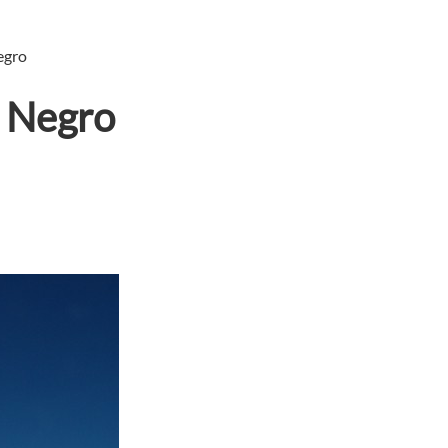
egro
 Negro