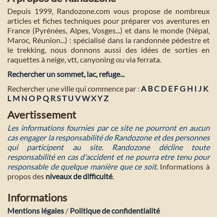
Depuis 1999, Randozone.com vous propose de nombreux
articles et fiches techniques pour préparer vos aventures en
France (Pyrénées, Alpes, Vosges...) et dans le monde (Népal,
Maroc, Réunion...) : spécialisé dans la randonnée pédestre et
le trekking, nous donnons aussi des idées de sorties en
raquettes à neige, vtt, canyoning ou via ferrata.
Rechercher un sommet, lac, refuge...
Rechercher une ville qui commence par :
A
B
C
D
E
F
G
H
I
J
K
L
M
N
O
P
Q
R
S
T
U
V
W
X
Y
Z
Avertissement
Les informations fournies par ce site ne pourront en aucun
cas engager la responsabilité de Randozone et des personnes
qui participent au site. Randozone décline toute
responsabilité en cas d'accident et ne pourra etre tenu pour
responsable de quelque manière que ce soit
. Informations à
propos des
niveaux de difficulté
.
Informations
Mentions légales
/
Politique de confidentialité