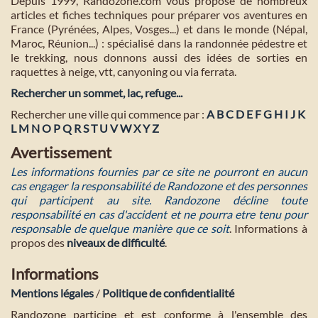
Depuis 1999, Randozone.com vous propose de nombreux
articles et fiches techniques pour préparer vos aventures en
France (Pyrénées, Alpes, Vosges...) et dans le monde (Népal,
Maroc, Réunion...) : spécialisé dans la randonnée pédestre et
le trekking, nous donnons aussi des idées de sorties en
raquettes à neige, vtt, canyoning ou via ferrata.
Rechercher un sommet, lac, refuge...
Rechercher une ville qui commence par :
A
B
C
D
E
F
G
H
I
J
K
L
M
N
O
P
Q
R
S
T
U
V
W
X
Y
Z
Avertissement
Les informations fournies par ce site ne pourront en aucun
cas engager la responsabilité de Randozone et des personnes
qui participent au site. Randozone décline toute
responsabilité en cas d'accident et ne pourra etre tenu pour
responsable de quelque manière que ce soit
. Informations à
propos des
niveaux de difficulté
.
Informations
Mentions légales
/
Politique de confidentialité
Randozone participe et est conforme à l'ensemble des