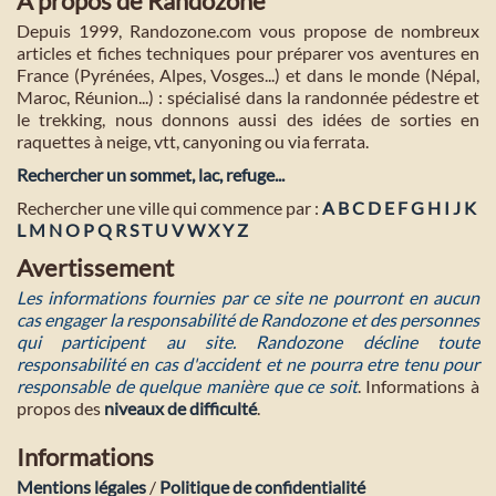
A propos de Randozone
Depuis 1999, Randozone.com vous propose de nombreux
articles et fiches techniques pour préparer vos aventures en
France (Pyrénées, Alpes, Vosges...) et dans le monde (Népal,
Maroc, Réunion...) : spécialisé dans la randonnée pédestre et
le trekking, nous donnons aussi des idées de sorties en
raquettes à neige, vtt, canyoning ou via ferrata.
Rechercher un sommet, lac, refuge...
Rechercher une ville qui commence par :
A
B
C
D
E
F
G
H
I
J
K
L
M
N
O
P
Q
R
S
T
U
V
W
X
Y
Z
Avertissement
Les informations fournies par ce site ne pourront en aucun
cas engager la responsabilité de Randozone et des personnes
qui participent au site. Randozone décline toute
responsabilité en cas d'accident et ne pourra etre tenu pour
responsable de quelque manière que ce soit
. Informations à
propos des
niveaux de difficulté
.
Informations
Mentions légales
/
Politique de confidentialité