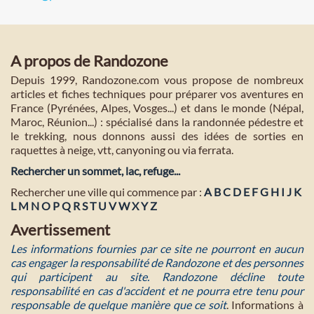
A propos de Randozone
Depuis 1999, Randozone.com vous propose de nombreux
articles et fiches techniques pour préparer vos aventures en
France (Pyrénées, Alpes, Vosges...) et dans le monde (Népal,
Maroc, Réunion...) : spécialisé dans la randonnée pédestre et
le trekking, nous donnons aussi des idées de sorties en
raquettes à neige, vtt, canyoning ou via ferrata.
Rechercher un sommet, lac, refuge...
Rechercher une ville qui commence par :
A
B
C
D
E
F
G
H
I
J
K
L
M
N
O
P
Q
R
S
T
U
V
W
X
Y
Z
Avertissement
Les informations fournies par ce site ne pourront en aucun
cas engager la responsabilité de Randozone et des personnes
qui participent au site. Randozone décline toute
responsabilité en cas d'accident et ne pourra etre tenu pour
responsable de quelque manière que ce soit
. Informations à