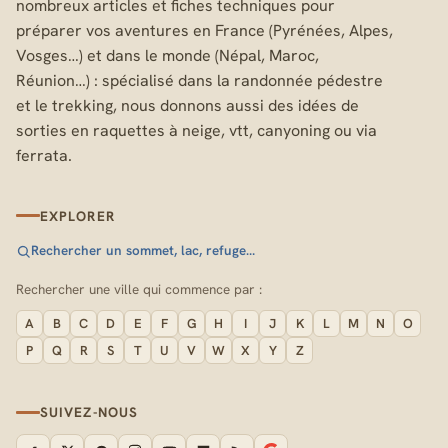
nombreux articles et fiches techniques pour
préparer vos aventures en France (Pyrénées, Alpes,
Vosges…) et dans le monde (Népal, Maroc,
Réunion…) : spécialisé dans la randonnée pédestre
et le trekking, nous donnons aussi des idées de
sorties en raquettes à neige, vtt, canyoning ou via
ferrata.
EXPLORER
Rechercher un sommet, lac, refuge…
Rechercher une ville qui commence par :
A
B
C
D
E
F
G
H
I
J
K
L
M
N
O
P
Q
R
S
T
U
V
W
X
Y
Z
SUIVEZ-NOUS