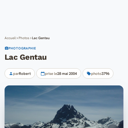
Cartes
Blog
Mon compte
Accueil
Photos
Lac Gentau
PHOTOGRAPHIE
Lac Gentau
par
Robert
prise le
28 mai 2004
photo
3796