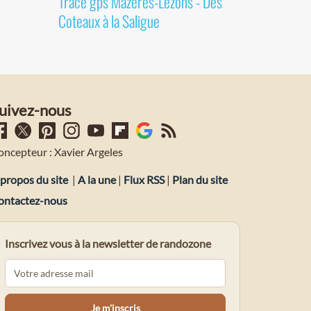
Tracé gps Mazères-Lezons - Des
Coteaux à la Saligue
uivez-nous
oncepteur : Xavier Argeles
propos du site
|
A la une
|
Flux RSS
|
Plan du site
ontactez-nous
Inscrivez vous à la newsletter de randozone