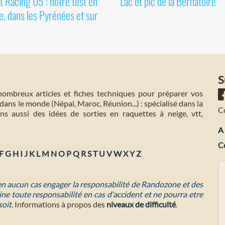
 Racing 05 : notre test en
Lac et pic de la Bernatoire
e, dans les Pyrénées et sur
S
mbreux articles et fiches techniques pour préparer vos
dans le monde (Népal, Maroc, Réunion...) : spécialisé dans la
C
s aussi des idées de sorties en raquettes à neige, vtt,
A 
C
F
G
H
I
J
K
L
M
N
O
P
Q
R
S
T
U
V
W
X
Y
Z
 en aucun cas engager la responsabilité de Randozone et des
ne toute responsabilité en cas d'accident et ne pourra etre
soit
. Informations à propos des
niveaux de difficulté
.