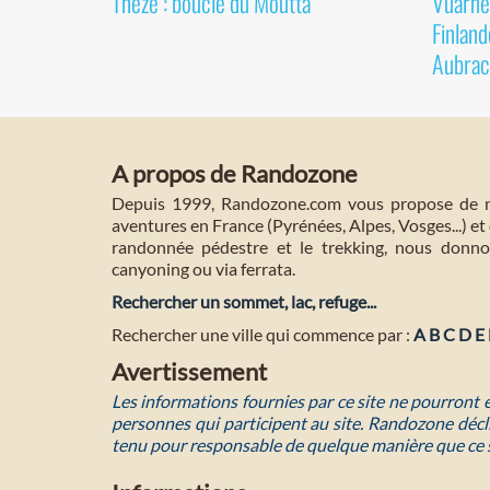
Thèze : boucle du Moutta
Vuarnet
Finland
Aubrac
A propos de Randozone
Depuis 1999, Randozone.com vous propose de no
aventures en France (Pyrénées, Alpes, Vosges...) et 
randonnée pédestre et le trekking, nous donnon
canyoning ou via ferrata.
Rechercher un sommet, lac, refuge...
Rechercher une ville qui commence par :
A
B
C
D
E
Avertissement
Les informations fournies par ce site ne pourront
personnes qui participent au site. Randozone décli
tenu pour responsable de quelque manière que ce 